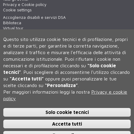
Privacy e Cookie policy
Cookie settings
Accoglienza disabili e servizi DSA
Biblioteca
Virtual tour
WiFi - unisiWireless
Questo sito utilizza cookie tecnici e di profilazione, propri
e di terze parti, per garantire la corretta navigazione,
analizzare il traffico e misurare l'efficacia delle attività di
comunicazione istituzionale.
Puoi rifiutare i cookie non
necessari e di profilazione cliccando su
“Solo cookie
tecnici”
.
Puoi scegliere di acconsentirne l’utilizzo cliccando
su
“Accetta tutti”
oppure puoi personalizzare le tue
Università degli Studi di Siena
scelte cliccando su
“Personalizza”
.
Rettorato, via Banchi di Sotto 55, 53100 Siena ITALIA
Per maggiori informazioni leggi la nostra
Privacy e cookie
P.IVA 00273530527 | C.F. 80002070524 | Caselle Pec:
Posta
policy
Elettronica Certificata
Contatti:
urp@unisi.it
- URP - Ufficio Relazioni con il Pubblico Tel.
0577 235555 (dal lunedì al venerdì dalle 9.30 alle 10.30)
Solo cookie tecnici
Accetta tutti